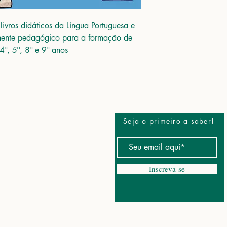
ivros didáticos da Língua Portuguesa e
nente pedagógico para a formação de
4º, 5º, 8º e 9º anos
Seja o primeiro a saber!
ônio Barreto, 1235
ém - PA
Inscreva-se