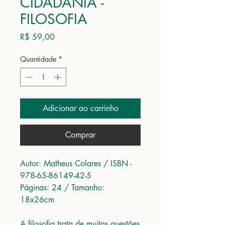
CIDADANIA -
FILOSOFIA
Preço
R$ 59,00
Quantidade
*
Adicionar ao carrinho
Comprar
Autor: Matheus Colares / ISBN -
978-65-86149-42-5
Páginas: 24 / Tamanho:
18x26cm
A filosofia trata de muitas questões