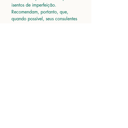
isentos de imperfeição.
Recomendam, portanto, que,
quando possível, seus consulentes
busquem confirmar informações
aqui contidas, algumas repassadas
de outras fontes, sobretudo
quando dizem respeito à
posologia de medicamentos,
novos ou raramente utilizados.
Antônio Barreto, 1235
Belém - PA
Seja o primeiro a saber!